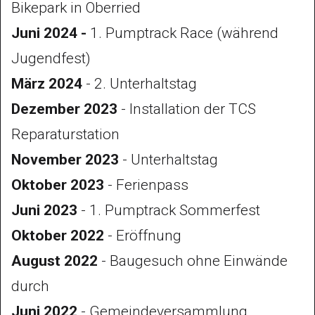
Bikepark in Oberried
sich eines solchen Angebots. Dies ist also
Juni 2024 -
1. Pumptrack Race (während
eine Freizeitbeschäftigung, welche
Jugendfest)
Generationen verbindet.
März 2024
- 2. Unterhaltstag
Die Nutzung des Tracks erfordert ein hohes
Dezember 2023
- Installation der TCS
Mass an Konzentration. Dies führt dazu,
Reparaturstation
dass die Nutzung praktisch keine
November 2023
- Unterhaltstag
Lärmemission verursacht. Auch der
Oktober 2023
- Ferienpass
Unterhalt der Anlage beschränkt sich durch
Juni 2023
- 1. Pumptrack Sommerfest
die massive Bauweise auf ein absolutes
Oktober 2022
- Eröffnung
Minimum.
August 2022
- Baugesuch ohne Einwände
durch
Juni 2022
- Gemeindeversammlung