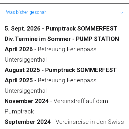
Pumptracks sind eine Erfolgsgeschichte und
Was bisher geschah
erfreuen sich weltweit grosser Beliebtheit.
5. Sept. 2026 - Pumptrack SOMMERFEST
Der grosse Anklang von Pumptracks lässt
Div. Termine im Sommer - PUMP STATION
sich einfach erklären. Kinder und
April 2026
- Betreuung Ferienpass
Jugendliche mögen die unkonventionelle
Untersiggenthal
sportliche Betätigung. Sie können das
August 2025 - Pumptrack SOMMERFEST
Angebot alleine oder in Begleitung der Eltern
April 2025
- Betreuung Ferienpass
besuchen. Es ist eine erschwingliche
Untersiggenthal
Freizeitbeschäftigung, welche die Kinder und
November 2024
- Vereinstreff auf dem
Jugendlichen in Bewegung bringt. Es schult
Pumptrack
die Koordination und fördert die Kondition.
September 2024
- Vereinsreise in den Swiss
Auch erwachsene Zweiradfreunde erfreuen